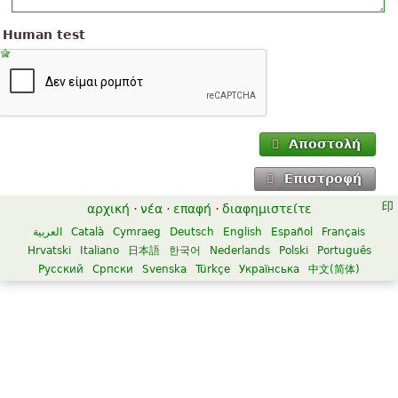
Human test
Αποστολή
Επιστροφή
αρχική
·
νέα
·
επαφή
·
διαφημιστείτε
العربية
Català
Cymraeg
Deutsch
English
Español
Français
Hrvatski
Italiano
日本語
한국어
Nederlands
Polski
Português
Русский
Српски
Svenska
Türkçe
Українська
中文(简体)