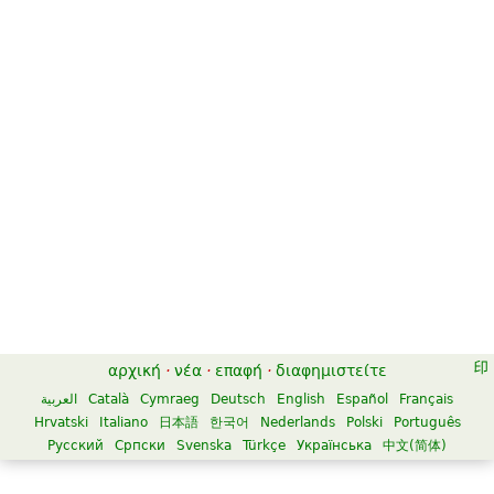
αρχική
·
νέα
·
επαφή
·
διαφημιστείτε
العربية
Català
Cymraeg
Deutsch
English
Español
Français
Hrvatski
Italiano
日本語
한국어
Nederlands
Polski
Português
Русский
Српски
Svenska
Türkçe
Українська
中文(简体)