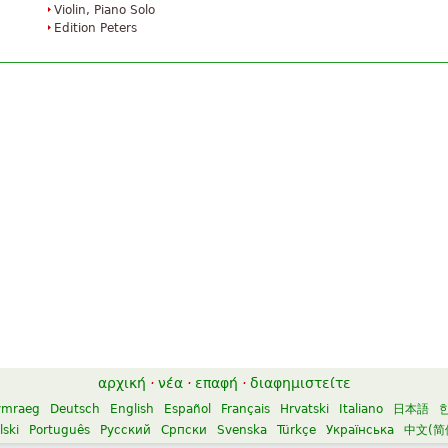
Violin, Piano Solo
Edition Peters
αρχική
·
νέα
·
επαφή
·
διαφημιστείτε
ymraeg
Deutsch
English
Español
Français
Hrvatski
Italiano
日本語
lski
Português
Русский
Српски
Svenska
Türkçe
Українська
中文(简