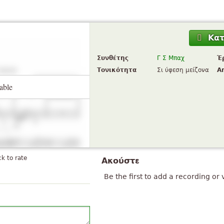
Κα
Συνθέτης
Γ Σ Μπαχ
Έ
Τονικότητα
Σι ύφεση μείζονα
A
able
ck to rate
Ακούστε
Be the first to add a recording or 