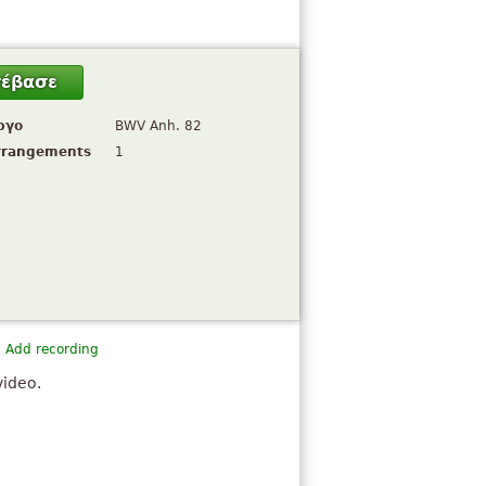
τέβασε
ργο
BWV Anh. 82
rrangements
1
Add recording
video.