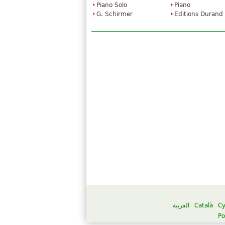
Piano Solo
Piano
G. Schirmer
Editions Durand
العربية
Català
C
Po