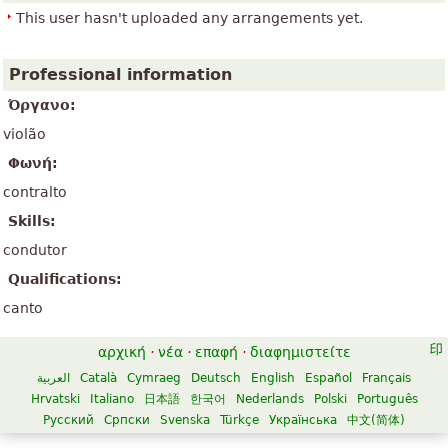
This user hasn't uploaded any arrangements yet.
Professional information
Όργανο:
violão
Φωνή:
contralto
Skills:
condutor
Qualifications:
canto
αρχική
·
νέα
·
επαφή
·
διαφημιστείτε
العربية
Català
Cymraeg
Deutsch
English
Español
Français
Hrvatski
Italiano
日本語
한국어
Nederlands
Polski
Português
Русский
Српски
Svenska
Türkçe
Українська
中文(简体)