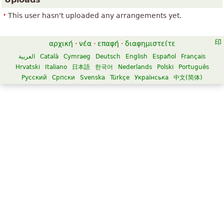
This user hasn't uploaded any arrangements yet.
αρχική
·
νέα
·
επαφή
·
διαφημιστείτε
العربية
Català
Cymraeg
Deutsch
English
Español
Français
Hrvatski
Italiano
日本語
한국어
Nederlands
Polski
Português
Русский
Српски
Svenska
Türkçe
Українська
中文(简体)