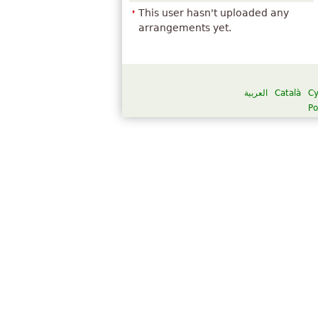
This user hasn't uploaded any
arrangements yet.
العربية
Català
C
Po