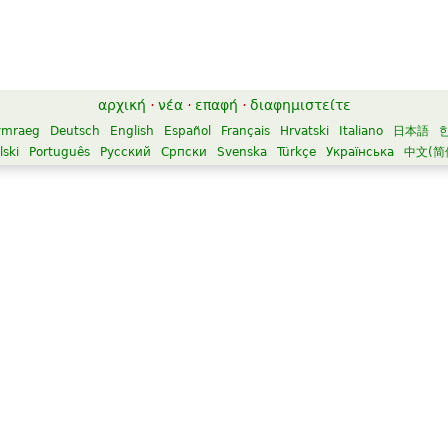
αρχική
·
νέα
·
επαφή
·
διαφημιστείτε
ymraeg
Deutsch
English
Español
Français
Hrvatski
Italiano
日本語
lski
Português
Русский
Српски
Svenska
Türkçe
Українська
中文(简