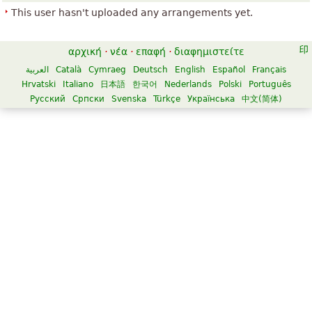
This user hasn't uploaded any arrangements yet.
αρχική
·
νέα
·
επαφή
·
διαφημιστείτε
العربية
Català
Cymraeg
Deutsch
English
Español
Français
Hrvatski
Italiano
日本語
한국어
Nederlands
Polski
Português
Русский
Српски
Svenska
Türkçe
Українська
中文(简体)