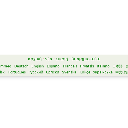
αρχική
·
νέα
·
επαφή
·
διαφημιστείτε
ymraeg
Deutsch
English
Español
Français
Hrvatski
Italiano
日本語
lski
Português
Русский
Српски
Svenska
Türkçe
Українська
中文(简