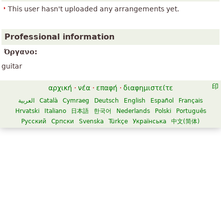
This user hasn't uploaded any arrangements yet.
Professional information
Όργανο:
guitar
αρχική
·
νέα
·
επαφή
·
διαφημιστείτε
العربية
Català
Cymraeg
Deutsch
English
Español
Français
Hrvatski
Italiano
日本語
한국어
Nederlands
Polski
Português
Русский
Српски
Svenska
Türkçe
Українська
中文(简体)