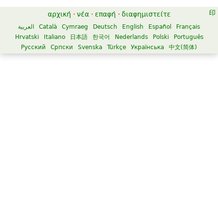
αρχική
·
νέα
·
επαφή
·
διαφημιστείτε
العربية
Català
Cymraeg
Deutsch
English
Español
Français
Hrvatski
Italiano
日本語
한국어
Nederlands
Polski
Português
Русский
Српски
Svenska
Türkçe
Українська
中文(简体)