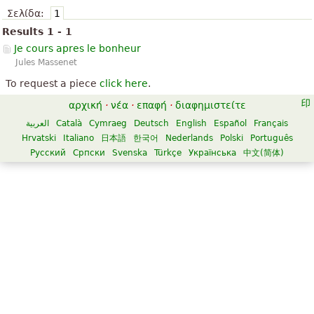
Σελίδα:
1
Results 1 - 1
Je cours apres le bonheur
Jules Massenet
To request a piece
click here
.
αρχική
·
νέα
·
επαφή
·
διαφημιστείτε
العربية
Català
Cymraeg
Deutsch
English
Español
Français
Hrvatski
Italiano
日本語
한국어
Nederlands
Polski
Português
Русский
Српски
Svenska
Türkçe
Українська
中文(简体)