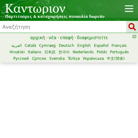
Παρτιτούρες & καταχωρήσεις συναυλία δωρεάν
αρχική
·
νέα
·
επαφή
·
διαφημιστείτε
العربية
Català
Cymraeg
Deutsch
English
Español
Français
Hrvatski
Italiano
日本語
한국어
Nederlands
Polski
Português
Русский
Српски
Svenska
Türkçe
Українська
中文(简体)