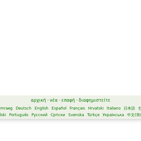
αρχική
·
νέα
·
επαφή
·
διαφημιστείτε
ymraeg
Deutsch
English
Español
Français
Hrvatski
Italiano
日本語
lski
Português
Русский
Српски
Svenska
Türkçe
Українська
中文(简