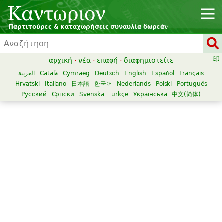
Παρτιτούρες & καταχωρήσεις συναυλία δωρεάν
αρχική
·
νέα
·
επαφή
·
διαφημιστείτε
العربية
Català
Cymraeg
Deutsch
English
Español
Français
Hrvatski
Italiano
日本語
한국어
Nederlands
Polski
Português
Русский
Српски
Svenska
Türkçe
Українська
中文(简体)