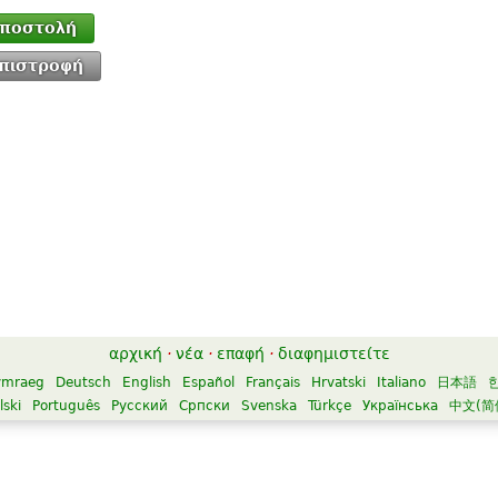
ποστολή
πιστροφή
αρχική
·
νέα
·
επαφή
·
διαφημιστείτε
ymraeg
Deutsch
English
Español
Français
Hrvatski
Italiano
日本語
lski
Português
Русский
Српски
Svenska
Türkçe
Українська
中文(简