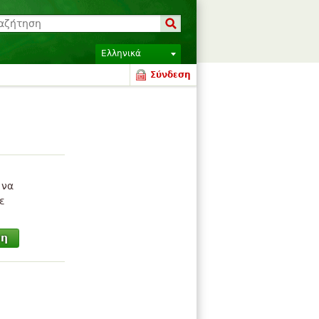
Ελληνικά
Σύνδεση
 να
ε
ση