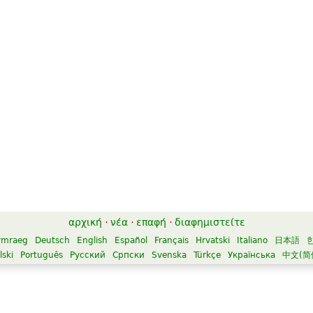
αρχική
·
νέα
·
επαφή
·
διαφημιστείτε
ymraeg
Deutsch
English
Español
Français
Hrvatski
Italiano
日本語
lski
Português
Русский
Српски
Svenska
Türkçe
Українська
中文(简