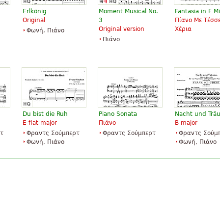
Erlkönig
Moment Musical No.
Fantasia in F M
Original
3
Πίανο Με Τέσσ
Original version
Χέρια
Φωνή, Πιάνο
Πιάνο
Du bist die Ruh
Piano Sonata
Nacht und Trä
E flat major
Πιάνο
B major
τ
Φραντς Σούμπερτ
Φραντς Σούμπερτ
Φραντς Σούμ
Φωνή, Πιάνο
Φωνή, Πιάνο