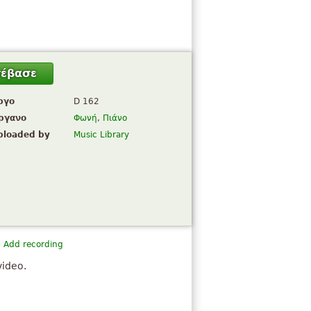
τέβασε
ργο
D 162
ργανο
Φωνή
,
Πιάνο
ploaded by
Music Library
Add recording
video.