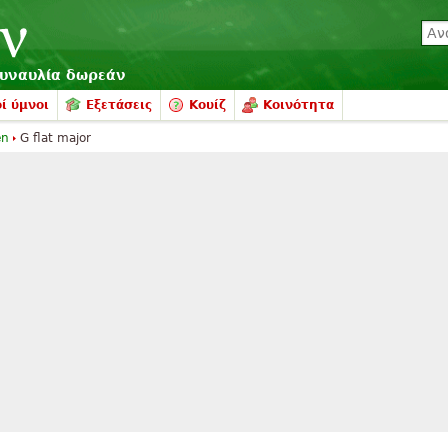
συναυλία δωρεάν
ί ύμνοι
Εξετάσεις
Κουίζ
Κοινότητα
en
G flat major