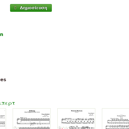
Δημοσίευση
en
tes
μπερτ