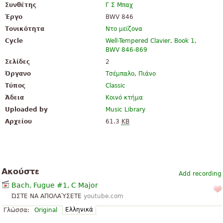
Συνθέτης
Γ Σ Μπαχ
Έργο
BWV 846
Τονικότητα
Ντο μείζονα
Cycle
Well-Tempered Clavier, Book 1,
BWV 846-869
Σελίδες
2
Όργανο
Τσέμπαλο
,
Πιάνο
Τύπος
Classic
Άδεια
Κοινό κτήμα
Uploaded by
Music Library
Αρχείου
61.3
KB
Ακούστε
Add recording
Bach, Fugue #1, C Major
ΏΣΤΕ ΝΑ ΑΠΟΛΑΎΣΕΤΕ
youtube.com
Ελληνικά
Γλώσσα:
Original