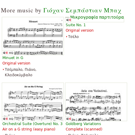
«
Εξαιρετικό κομμάτι, σίγουρα ένα κομμάτι για να μάθετε
More music by
Γιόχαν Σεμπάστιαν Μπαχ
»
περισσότερα..., είμαι αρχάριος.
Δες τα όλα 43
Suite No. 1
Original version
Τσέλο
Minuet in G
Original version
Τσέμπαλο, Πιάνο,
Κλειδοκύμβαλο
Orchestral Suite (Overture) No. 3
Goldberg Variations
Air on a G string (easy piano)
Complete (scanned)