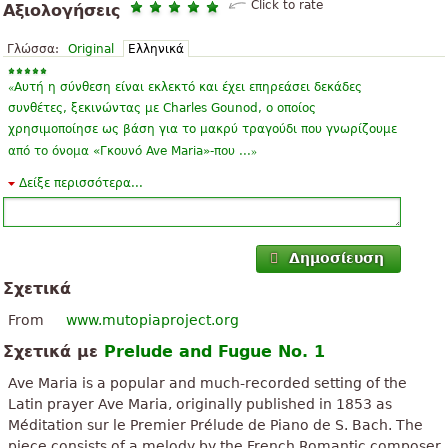
Click to rate
Αξιολογήσεις
Γλώσσα:
Original
Ελληνικά
«
Αυτή η σύνθεση είναι εκλεκτό και έχει επηρεάσει δεκάδες
συνθέτες, ξεκινώντας με Charles Gounod, ο οποίος
χρησιμοποίησε ως βάση για το μακρύ τραγούδι που γνωρίζουμε
»
από το όνομα «Γκουνό Ave Maria»-που ...
Δείξε περισσότερα...
«
Υπάρχουν δύο λάθη στο δελτίο: στο μέτρο 23, θα πρέπει να
υπάρχει ένα φυσικό σημάδι που προηγείται της F, και στο μέτρο
30, θα πρέπει επίσης να είναι ένα φυσικό σημάδι που προηγείται
»
του F.
Δημοσίευση
Σχετικά
«
Πολύ ωραίο να έχετε μια θέση όπου μπορούμε να έχουμε
αποτελέσματα, όταν δεν μπορεί ο καθένας να έχει πρόσβαση
From
www.mutopiaproject.org
λόγω έλλειψης οικονομικών συνθηκών, είμαι πολύ λάτρης του
Σχετικά με
Prelude and Fugue No. 1
»
τόπου
Ave Maria is a popular and much-recorded setting of the
«
Εδώ αφήνουν περισσότερες βαθμολογίες του Γιόχαν
Latin prayer Ave Maria, originally published in 1853 as
Σεμπάστιαν Μπαχ.
Méditation sur le Premier Prélude de Piano de S. Bach. The
piece consists of a melody by the French Romantic composer