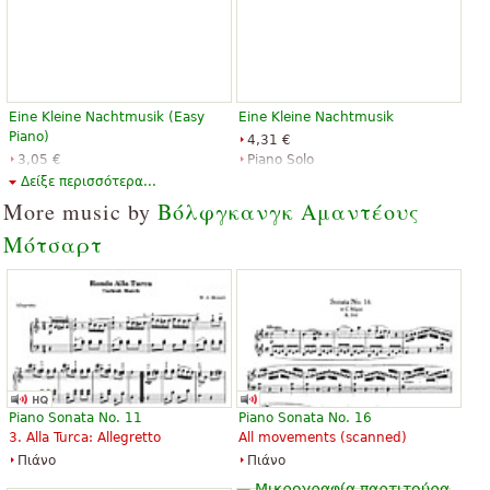
Eine Kleine Nachtmusik (Easy
Eine Kleine Nachtmusik
Piano)
4,31 €
3,05 €
Piano Solo
Piano Solo, Easy Piano
Alfred Music Publishing
Δείξε περισσότερα...
Santorella Publications
More music by
Βόλφγκανγκ Αμαντέους
Μότσαρτ
Eine kleine Nachtmusik K. 525
Eine Kleine Nachtmusik
8,66 €
8,71 €
Piano, Violin
Piano Solo
Piano Sonata No. 11
Piano Sonata No. 16
Schott Music
Alfred Music Publishing
3. Alla Turca: Allegretto
All movements (scanned)
Πιάνο
Πιάνο