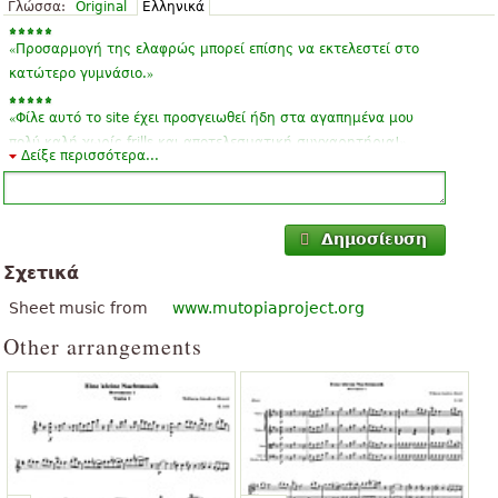
Γλώσσα:
Original
Ελληνικά
«
Προσαρμογή της ελαφρώς μπορεί επίσης να εκτελεστεί στο
»
κατώτερο γυµνάσιο.
«
Φίλε αυτό το site έχει προσγειωθεί ήδη στα αγαπημένα μου
»
πολύ καλή χωρίς frills και αποτελεσματική συγχαρητήρια!
Δείξε περισσότερα...
«
»
Ποτέ δεν αγάπησα δει ένα έργο τόσο πλήρης
«
»
Καλό ~ μου αρέσει πολύ αυτό το τραγούδι
Δημοσίευση
Σχετικά
«
»
πρώτο ορχηστρικό σκορ μου
Sheet music from
www.mutopiaproject.org
«
»
No pay!! Instant download
Other arrangements
«
»
σούπερ, ειδικά το τρίτο μέρος.
«
»
Πολύ καλό site!
«
»
πολύ όμορφη και ξεκούραστη
«
»