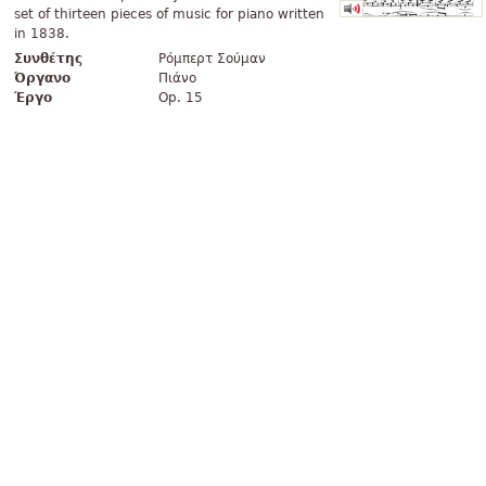
set of thirteen pieces of music for piano written
in 1838.
Συνθέτης
Ρόμπερτ Σούμαν
Όργανο
Πιάνο
Έργο
Op. 15
Lupang Hinirang
Φωνή, Πιάνο
Typeset by Johan Schoone, from
http://home.planet.nl/~jschoone/index_en.html
Lupang Hinirang είναι ο εθνικός ύμνος των
Φιλιππινών. Η μουσική γράφτηκε το 1898 από το
Julian Felipe στα ισπανικά, ενώ οι ...
Συνθέτης
Julián Felipe
Εθνικός ύμνος της Ιταλίας
Φωνή, Πιάνο
Typeset by Johan Schoone, from
http://home.planet.nl/~jschoone/index_en.html Ο
εθνικός ύμνος της Ιταλίας γράφτηκε το
φθινόπωρο του 1847 από έναν φοιτητή και
πατριώτη, τον Γκοφρέντο Μαμέλι, σε μουσική ...