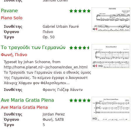
Συνθέτης
Samuel Cohen
Pavane
Piano Solo
Συνθέτης
Gabriel Urbain Fauré
Όργανο
Πιάνο
Έργο
Op. 50
Το τραγούδι των Γερμανών
Φωνή, Πιάνο
Typeset by Johan Schoone, from
http://home.planet.nl/~jschoone/index_en.html
Το Τραγούδι των Γερμανών είναι ο εθνικός ύμνος
της Γερμανίας. Το κείμενο έγραψε ο Άουγκουστ
Χάινριχ Χόφμαν φον Φάλερσλεμπεν...
Συνθέτης
Φραντς Γιόζεφ Χάυντν
Ave Maria Gratia Plena
Ave Maria Gratia Plena
Συνθέτης
Jordan Perez
Όργανο
Φωνή, SATB
Έργο
5