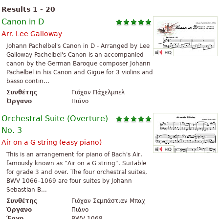
Results 1 - 20
Canon in D
Arr. Lee Galloway
Johann Pachelbel's Canon in D - Arranged by Lee
Galloway Pachelbel's Canon is an accompanied
canon by the German Baroque composer Johann
Pachelbel in his Canon and Gigue for 3 violins and
basso contin...
Συνθέτης
Γιόχαν Πάχελμπελ
Όργανο
Πιάνο
Orchestral Suite (Overture)
No. 3
Air on a G string (easy piano)
This is an arrangement for piano of Bach's Air,
famously known as "Air on a G string". Suitable
for grade 3 and over. The four orchestral suites,
BWV 1066–1069 are four suites by Johann
Sebastian B...
Συνθέτης
Γιόχαν Σεμπάστιαν Μπαχ
Όργανο
Πιάνο
Έργο
BWV 1068