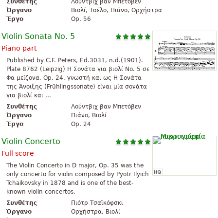
Συνθέτης
Λούντβιχ βαν Μπετόβεν
Όργανο
Βιολί, Τσέλο, Πιάνο, Ορχήστρα
Έργο
Op. 56
Violin Sonata No. 5
Piano part
Published by C.F. Peters, Ed.3031, n.d.(1901).
Plate 8762 (Leipzig) Η Σονάτα για βιολί No. 5 σε
Φα μείζονα, Op. 24, γνωστή και ως Η Σονάτα
της Άνοιξης (Frühlingssonate) είναι μία σονάτα
για βιολί και ...
Συνθέτης
Λούντβιχ βαν Μπετόβεν
Όργανο
Πιάνο, Βιολί
Έργο
Op. 24
Violin Concerto
Full score
The Violin Concerto in D major, Op. 35 was the
only concerto for violin composed by Pyotr Ilyich
Tchaikovsky in 1878 and is one of the best-
known violin concertos.
Συνθέτης
Πιότρ Τσαϊκόφσκι
Όργανο
Ορχήστρα, Βιολί