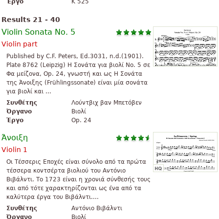
Έργο
K 525
Results 21 - 40
Violin Sonata No. 5
Violin part
Published by C.F. Peters, Ed.3031, n.d.(1901).
Plate 8762 (Leipzig) Η Σονάτα για βιολί No. 5 σε
Φα μείζονα, Op. 24, γνωστή και ως Η Σονάτα
της Άνοιξης (Frühlingssonate) είναι μία σονάτα
για βιολί και ...
Συνθέτης
Λούντβιχ βαν Μπετόβεν
Όργανο
Βιολί
Έργο
Op. 24
Άνοιξη
Violin 1
Οι Τέσσερις Εποχές είναι σύνολο από τα πρώτα
τέσσερα κοντσέρτα βιολιού του Αντόνιο
Βιβάλντι. Το 1723 είναι η χρονιά σύνθεσής τους
και από τότε χαρακτηρίζονται ως ένα από τα
καλύτερα έργα του Βιβάλντι....
Συνθέτης
Αντόνιο Βιβάλντι
Όργανο
Βιολί