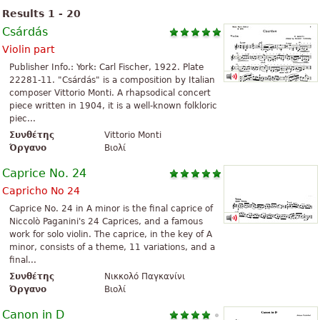
Results 1 - 20
Csárdás
Violin part
Publisher Info.: York: Carl Fischer, 1922. Plate
22281-11. "Csárdás" is a composition by Italian
composer Vittorio Monti. A rhapsodical concert
piece written in 1904, it is a well-known folkloric
piec...
Συνθέτης
Vittorio Monti
Όργανο
Βιολί
Caprice No. 24
Capricho No 24
Caprice No. 24 in A minor is the final caprice of
Niccolò Paganini's 24 Caprices, and a famous
work for solo violin. The caprice, in the key of A
minor, consists of a theme, 11 variations, and a
final...
Συνθέτης
Νικκολό Παγκανίνι
Όργανο
Βιολί
Canon in D