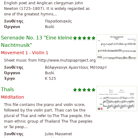
English poet and Anglican clergyman John
Newton (1725–1807). It is widely regarded as
one of the greatest hymns...
Συνθέτης
Παραδοσιακός
Όργανο
Βιολί
Serenade No. 13 "Eine kleine
Nachtmusik"
Movement 1 - Violin 1
Sheet music from http://www.mutopiaproject.org
Συνθέτης
Βόλφγκανγκ Αμαντέους Μότσαρτ
Όργανο
Βιολί
Έργο
K 525
Thaïs
Méditation
This file contains the piano and violin score,
followed by the violin part. Thais can be the
plural of Thai and refer to:The Thai people, the
main ethnic group of Thailand The Thai peoples
or Tai peop...
Συνθέτης
Jules Massenet