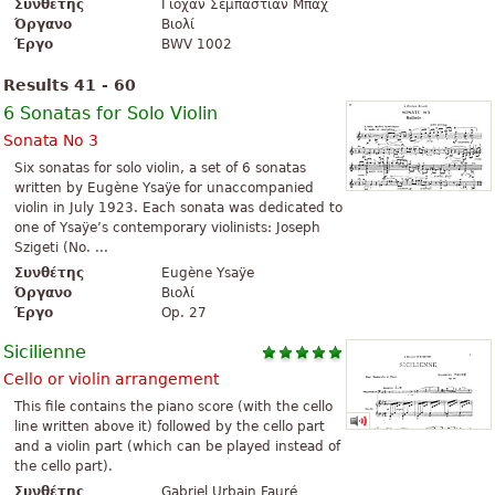
Συνθέτης
Γιόχαν Σεμπάστιαν Μπαχ
Όργανο
Βιολί
Έργο
BWV 1002
Results 41 - 60
6 Sonatas for Solo Violin
Sonata No 3
Six sonatas for solo violin, a set of 6 sonatas
written by Eugène Ysaÿe for unaccompanied
violin in July 1923. Each sonata was dedicated to
one of Ysaÿe’s contemporary violinists: Joseph
Szigeti (No. ...
Συνθέτης
Eugène Ysaÿe
Όργανο
Βιολί
Έργο
Op. 27
Sicilienne
Cello or violin arrangement
This file contains the piano score (with the cello
line written above it) followed by the cello part
and a violin part (which can be played instead of
the cello part).
Συνθέτης
Gabriel Urbain Fauré