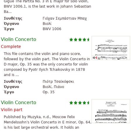
Gigue The Partita No. 3 in E major for solo violin,
BWV 1006.1, is the last work in Johann Sebastian
Ba...
Συνθέτης
Γιόχαν Σεμπάστιαν Μπαχ
Όργανο
Βιολί
Έργο
BWV 1006
Violin Concerto
Complete
This file contains the violin and piano score,
followed by the violin part. The Violin Concerto in
D major, Op. 35 was the only concerto for violin
composed by Pyotr Ilyich Tchaikovsky in 1878
and is ...
Συνθέτης
Πιότρ Τσαϊκόφσκι
Όργανο
Βιολί, Πιάνο
Έργο
Op. 35
Violin Concerto
Violin part
Published by Muzyka, n.d., Moscow Felix
Mendelssohn's Violin Concerto in E minor, Op. 64,
is his last large orchestral work. It holds an