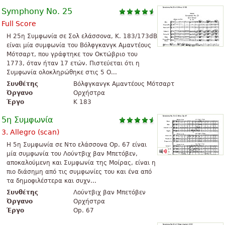
Symphony No. 25
Full Score
Η 25η Συμφωνία σε Σολ ελάσσονα, K. 183/173dB
είναι μία συμφωνία του Βόλφγκανγκ Αμαντέους
Μότσαρτ, που γράφτηκε τον Οκτώβριο του
1773, όταν ήταν 17 ετών. Πιστεύεται ότι η
Συμφωνία ολοκληρώθηκε στις 5 Ο...
Συνθέτης
Βόλφγκανγκ Αμαντέους Μότσαρτ
Όργανο
Ορχήστρα
Έργο
K 183
5η Συμφωνία
3. Allegro (scan)
H 5η Συμφωνία σε Ντο ελάσσονα Op. 67 είναι
μία συμφωνία του Λούντβιχ βαν Μπετόβεν,
αποκαλούμενη και Συμφωνία της Μοίρας, είναι η
πιο διάσημη από τις συμφωνίες του και ένα από
τα δημοφιλέστερα και συχν...
Συνθέτης
Λούντβιχ βαν Μπετόβεν
Όργανο
Ορχήστρα
Έργο
Op. 67