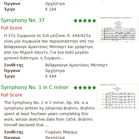
Όργανο
Ορχήστρα
Έργο
K 184
Symphony No. 37
Full Score
Η 37η Συμφωνία σε Σολ μείζονα, K. 444/425a
είναι μία συμφωνία που παρουσιάστηκε από τον
Βόλφγκανγκ Αμαντέους Μότσαρτ και γράφτηκε
από τον Μίχαελ Χάυντν. Για ένα πολύ μεγάλο
χρονικό διάστημα, η Συμφωνί...
Συνθέτης
Βόλφγκανγκ Αμαντέους Μότσαρτ
Όργανο
Ορχήστρα
Έργο
K 444
Symphony No. 1 in C minor
Full Score
The Symphony No. 1 in C minor, Op. 68, is a
symphony written by Johannes Brahms. Brahms
spent at least fourteen years completing this
work, whose sketches date from 1854. Brahms
himself declared that ...
Συνθέτης
Γιοχάνες Μπραμς
Όργανο
Ορχήστρα