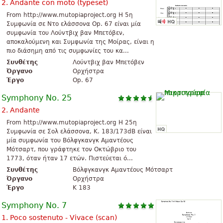
2. Andante con moto (typeset)
From http://www.mutopiaproject.org H 5η
Συμφωνία σε Ντο ελάσσονα Op. 67 είναι μία
συμφωνία του Λούντβιχ βαν Μπετόβεν,
αποκαλούμενη και Συμφωνία της Μοίρας, είναι η
πιο διάσημη από τις συμφωνίες του κα...
Συνθέτης
Λούντβιχ βαν Μπετόβεν
Όργανο
Ορχήστρα
Έργο
Op. 67
Symphony No. 25
2. Andante
From http://www.mutopiaproject.org Η 25η
Συμφωνία σε Σολ ελάσσονα, K. 183/173dB είναι
μία συμφωνία του Βόλφγκανγκ Αμαντέους
Μότσαρτ, που γράφτηκε τον Οκτώβριο του
1773, όταν ήταν 17 ετών. Πιστεύεται ό...
Συνθέτης
Βόλφγκανγκ Αμαντέους Μότσαρτ
Όργανο
Ορχήστρα
Έργο
K 183
Symphony No. 7
1. Poco sostenuto - Vivace (scan)