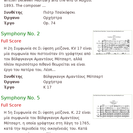
written between February and the end of August
1893. The composer ...
Συνθέτης
Πιότρ Τσαϊκόφσκι
Όργανο
Ορχήστρα
Έργο
Op. 74
Symphony No. 2
Full Score
Η 2η Συμφωνία σε Σι ύφεση μείζονα, KV 17 είναι
μία συμφωνία που πιστευόταν ότι γράφτηκε από
τον Βόλφγκανγκ Αμαντέους Μότσαρτ, αλλά
πλέον περισσότερο πιθανό θεωρείται να είναι
έργο του πατέρα του, Λέοπ...
Συνθέτης
Βόλφγκανγκ Αμαντέους Μότσαρτ
Όργανο
Ορχήστρα
Έργο
K 17
Symphony No. 5
Full Score
Η 5η Συμφωνία σε Σι ύφεση μείζονα, K. 22 είναι
μία συμφωνία του Βόλφγκανγκ Αμαντέους
Μότσαρτ, η οποία γράφτηκε στη Χάγη το 1765,
κατά την περιοδεία της οικογένειάς του. Κατά