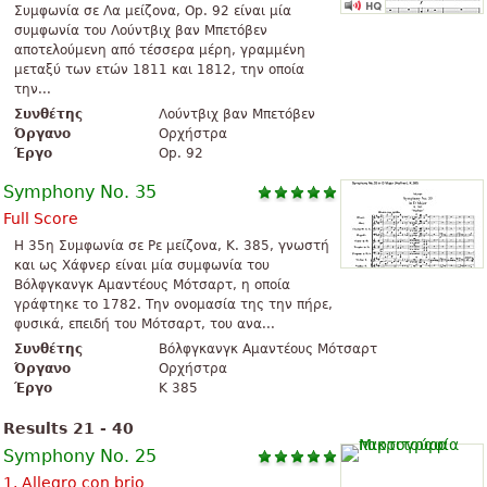
Συμφωνία σε Λα μείζονα, Op. 92 είναι μία
συμφωνία του Λούντβιχ βαν Μπετόβεν
αποτελούμενη από τέσσερα μέρη, γραμμένη
μεταξύ των ετών 1811 και 1812, την οποία
την...
Συνθέτης
Λούντβιχ βαν Μπετόβεν
Όργανο
Ορχήστρα
Έργο
Op. 92
Symphony No. 35
Full Score
Η 35η Συμφωνία σε Ρε μείζονα, K. 385, γνωστή
και ως Χάφνερ είναι μία συμφωνία του
Βόλφγκανγκ Αμαντέους Μότσαρτ, η οποία
γράφτηκε το 1782. Την ονομασία της την πήρε,
φυσικά, επειδή του Μότσαρτ, του ανα...
Συνθέτης
Βόλφγκανγκ Αμαντέους Μότσαρτ
Όργανο
Ορχήστρα
Έργο
K 385
Results 21 - 40
Symphony No. 25
1. Allegro con brio