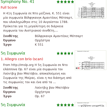
Symphony No. 41
Full Score
Η 41η Συμφωνία σε Ντο μείζονα, K. 551 είναι
μία συμφωνία Βόλφγκανγκ Αμαντέους Μότσαρτ,
που ολοκληρώθηκε στις 10 Αυγούστου 1788.
Πρόκειται για τη μεγαλύτερη σε διάρκεια
συμφωνία του Αυστριακού συνθέτη,...
Συνθέτης
Βόλφγκανγκ Αμαντέους Μότσαρτ
Όργανο
Ορχήστρα
Έργο
K 551
5η Συμφωνία
1. Allegro con brio (scan)
From http://imslp.org H 5η Συμφωνία σε Ντο
ελάσσονα Op. 67 είναι μία συμφωνία του
Λούντβιχ βαν Μπετόβεν, αποκαλούμενη και
Συμφωνία της Μοίρας, είναι η πιο διάσημη από
τις συμφωνίες του και ένα από τα ...
Συνθέτης
Λούντβιχ βαν Μπετόβεν
Όργανο
Ορχήστρα
Έργο
Op. 67
5η Συμφωνία