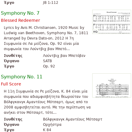
Έργο
JB 1:112
Symphony No. 7
Blessed Redeemer
Lyrics by Avis M. Christiansen, 1920 Music by
Ludwig van Beethoven, Symphony No. 7, 1811
Arranged by Devra Dato-on, 2012 Η 7η
Συμφωνία σε Λα μείζονα, Op. 92 είναι μία
συμφωνία του Λούντβιχ βαν Μπετό...
Συνθέτης
Λούντβιχ βαν Μπετόβεν
Όργανο
SATB
Έργο
Op. 92
Symphony No. 11
Full Score
Η 11η Συμφωνία σε Ρε μείζονα, K. 84 είναι μία
συμφωνία που αδιαμφισβήτητα θεωρούταν του
Βόλφγκανγκ Αμαντέους Μότσαρτ, όμως από το
2008 αμφισβητείται αυτό. Με την περίπτωση να
ανήκει στον Μότσαρτ, τότε...
Συνθέτης
Βόλφγκανγκ Αμαντέους Μότσαρτ
Όργανο
Ορχήστρα
Έργο
K 84