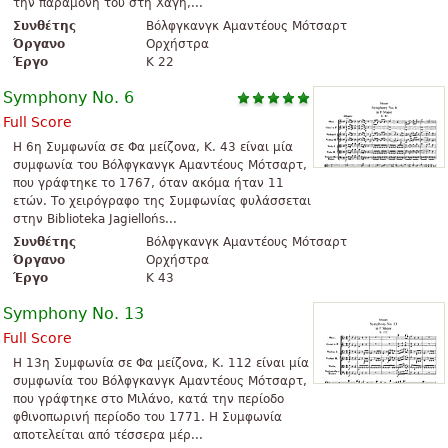
την παραμονή του στη Χάγη,...
Συνθέτης
Βόλφγκανγκ Αμαντέους Μότσαρτ
Όργανο
Ορχήστρα
Έργο
K 22
Symphony No. 6
Full Score
Η 6η Συμφωνία σε Φα μείζονα, K. 43 είναι μία
συμφωνία του Βόλφγκανγκ Αμαντέους Μότσαρτ,
που γράφτηκε το 1767, όταν ακόμα ήταν 11
ετών. Το χειρόγραφο της Συμφωνίας φυλάσσεται
στην Biblioteka Jagiellońs...
Συνθέτης
Βόλφγκανγκ Αμαντέους Μότσαρτ
Όργανο
Ορχήστρα
Έργο
K 43
Symphony No. 13
Full Score
Η 13η Συμφωνία σε Φα μείζονα, K. 112 είναι μία
συμφωνία του Βόλφγκανγκ Αμαντέους Μότσαρτ,
που γράφτηκε στο Μιλάνο, κατά την περίοδο
φθινοπωρινή περίοδο του 1771. Η Συμφωνία
αποτελείται από τέσσερα μέρ...