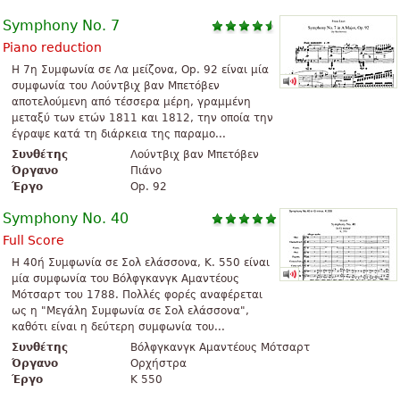
Symphony No. 7
Piano reduction
Η 7η Συμφωνία σε Λα μείζονα, Op. 92 είναι μία
συμφωνία του Λούντβιχ βαν Μπετόβεν
αποτελούμενη από τέσσερα μέρη, γραμμένη
μεταξύ των ετών 1811 και 1812, την οποία την
έγραψε κατά τη διάρκεια της παραμο...
Συνθέτης
Λούντβιχ βαν Μπετόβεν
Όργανο
Πιάνο
Έργο
Op. 92
Symphony No. 40
Full Score
H 40ή Συμφωνία σε Σολ ελάσσονα, K. 550 είναι
μία συμφωνία του Βόλφγκανγκ Αμαντέους
Μότσαρτ του 1788. Πολλές φορές αναφέρεται
ως η "Μεγάλη Συμφωνία σε Σολ ελάσσονα",
καθότι είναι η δεύτερη συμφωνία του...
Συνθέτης
Βόλφγκανγκ Αμαντέους Μότσαρτ
Όργανο
Ορχήστρα
Έργο
K 550