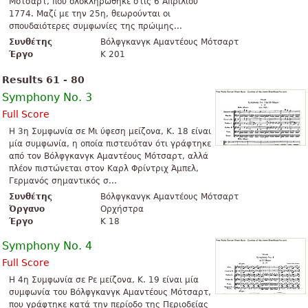
Μότσαρτ, που ολοκληρώθηκε στις 6 Απριλίου
1774. Μαζί με την 25η, θεωρούνται οι
σπουδαιότερες συμφωνίες της πρώιμης...
Συνθέτης
Βόλφγκανγκ Αμαντέους Μότσαρτ
Έργο
K 201
Results 61 - 80
Symphony No. 3
Full Score
Η 3η Συμφωνία σε Μι ύφεση μείζονα, K. 18 είναι
μία συμφωνία, η οποία πιστευόταν ότι γράφτηκε
από τον Βόλφγκανγκ Αμαντέους Μότσαρτ, αλλά
πλέον πιστώνεται στον Καρλ Φρίντριχ Άμπελ,
Γερμανός σημαντικός σ...
Συνθέτης
Βόλφγκανγκ Αμαντέους Μότσαρτ
Όργανο
Ορχήστρα
Έργο
K 18
Symphony No. 4
Full Score
Η 4η Συμφωνία σε Ρε μείζονα, K. 19 είναι μία
συμφωνία του Βόλφγκανγκ Αμαντέους Μότσαρτ,
που γράφτηκε κατά την περίοδο της Περιοδείας