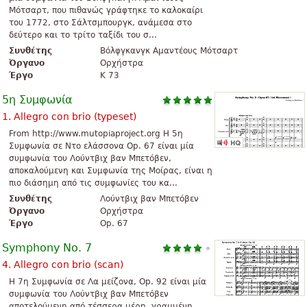
Μότσαρτ, που πιθανώς γράφτηκε το καλοκαίρι
του 1772, στο Σάλτσμπουργκ, ανάμεσα στο
δεύτερο και το τρίτο ταξίδι του σ...
Συνθέτης
Βόλφγκανγκ Αμαντέους Μότσαρτ
Όργανο
Ορχήστρα
Έργο
K 73
5η Συμφωνία
1. Allegro con brio (typeset)
From http://www.mutopiaproject.org H 5η
Συμφωνία σε Ντο ελάσσονα Op. 67 είναι μία
συμφωνία του Λούντβιχ βαν Μπετόβεν,
αποκαλούμενη και Συμφωνία της Μοίρας, είναι η
πιο διάσημη από τις συμφωνίες του κα...
Συνθέτης
Λούντβιχ βαν Μπετόβεν
Όργανο
Ορχήστρα
Έργο
Op. 67
Symphony No. 7
4. Allegro con brio (scan)
Η 7η Συμφωνία σε Λα μείζονα, Op. 92 είναι μία
συμφωνία του Λούντβιχ βαν Μπετόβεν
αποτελούμενη από τέσσερα μέρη, γραμμένη