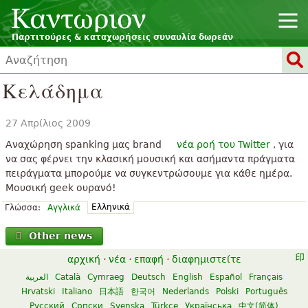
Παρτιτούρες & καταχωρήσεις συναυλία δωρεάν
Κελάδημα
27 Απρίλιος 2009
Αναχώρηση spanking μας brand
νέα ροή του Twitter
, για
να σας φέρνει την κλασική μουσική και ασήμαντα πράγματα
πειράγματα μπορούμε να συγκεντρώσουμε για κάθε ημέρα.
Μουσική geek ουρανό!
Ελληνικά
Γλώσσα:
Αγγλικά
Other news
αρχική
·
νέα
·
επαφή
·
διαφημιστείτε
العربية
Català
Cymraeg
Deutsch
English
Español
Français
Hrvatski
Italiano
日本語
한국어
Nederlands
Polski
Português
Русский
Српски
Svenska
Türkçe
Українська
中文(简体)